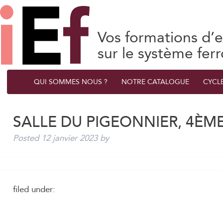
Vos formations d’e
sur le système ferr
QUI SOMMES NOUS ?
NOTRE CATALOGUE
CYCL
SALLE DU PIGEONNIER, 4ÈM
Posted
12 janvier 2023
by
filed under: