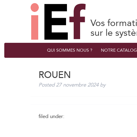
Vos format
sur le syst
QUI SOMMES NOUS ?
NOTRE CATALOG
ROUEN
Posted
27 novembre 2024
by
filed under: