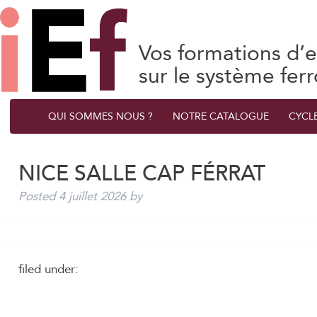
Vos formations d’e
sur le système ferr
QUI SOMMES NOUS ?
NOTRE CATALOGUE
CYCL
NICE SALLE CAP FÉRRAT
Posted
4 juillet 2026
by
filed under: