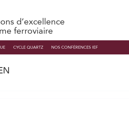
ions d’excellence
ème ferroviaire
UE
CYCLE QUARTZ
NOS CONFÉRENCES IEF
EN