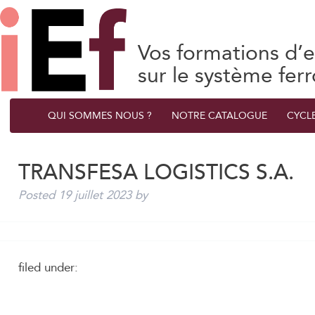
Vos formations d’e
sur le système ferr
QUI SOMMES NOUS ?
NOTRE CATALOGUE
CYCL
TRANSFESA LOGISTICS S.A.
Posted
19 juillet 2023
by
filed under: