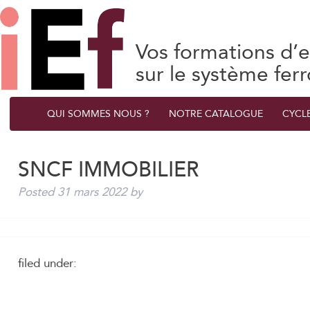
Vos formations d’e
sur le système ferr
QUI SOMMES NOUS ?
NOTRE CATALOGUE
CYCL
SNCF IMMOBILIER
Posted
31 mars 2022
by
filed under: