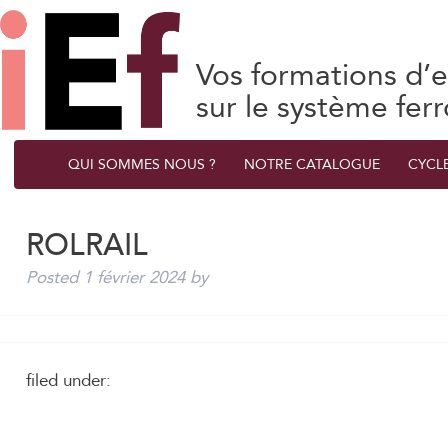
Vos formations d’e
sur le système ferr
QUI SOMMES NOUS ?
NOTRE CATALOGUE
CYCL
ROLRAIL
Posted
1 février 2024
by
filed under: