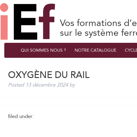
Vos formations d’e
sur le système ferr
QUI SOMMES NOUS ?
NOTRE CATALOGUE
CYCL
OXYGÈNE DU RAIL
Posted
13 décembre 2024
by
filed under: