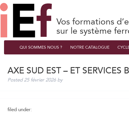
Vos formations d’e
sur le système ferr
QUI SOMMES NOUS ?
NOTRE CATALOGUE
CYCL
AXE SUD EST – ET SERVICES
Posted
25 février 2026
by
filed under: