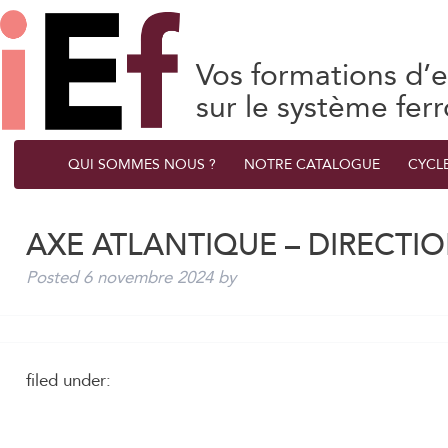
Vos formations d’e
sur le système ferr
QUI SOMMES NOUS ?
NOTRE CATALOGUE
CYCL
AXE ATLANTIQUE – DIRECTI
Posted
6 novembre 2024
by
filed under: